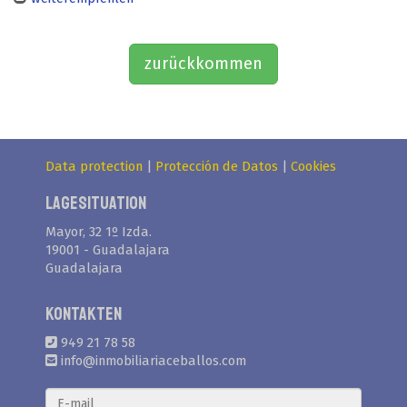
zurückkommen
Data protection
|
Protección de Datos
|
Cookies
Lagesituation
Mayor, 32 1º Izda.
19001 - Guadalajara
Guadalajara
Kontakten
949 21 78 58
info@inmobiliariaceballos.com