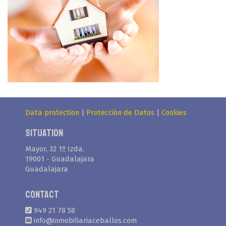
Data protection
|
Protección de Datos
|
Cookies
Situation
Mayor, 32 1º Izda.
19001 - Guadalajara
Guadalajara
Contact
949 21 78 58
info@inmobiliariaceballos.com