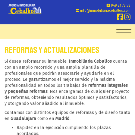
949 21 78 58
info@inmobiliariaceballos.com
Toggl
Reformas y actualizaciones
Si desea reformar su inmueble,
Inmobiliaria Ceballos
cuenta
con un amplio recorrido y una amplia plantilla de
profesionales que podrán asesorarle y ayudarle en el
proceso. Le garantizamos el mejor servicio y la máxima
profesionalidad en todos los trabajos de
reformas integrales
y pequeñas reformas
. Nos encargamos de cualquier proyecto
de reformas, obteniendo resultados óptimos y satisfactorios,
y otorgando valor añadido al inmueble.
Contamos con distintos equipos de reformas y de diseño tanto
en
Guadalajara
como en
Madrid
.
Rapidez en la ejecución cumpliendo los plazas
acordados.