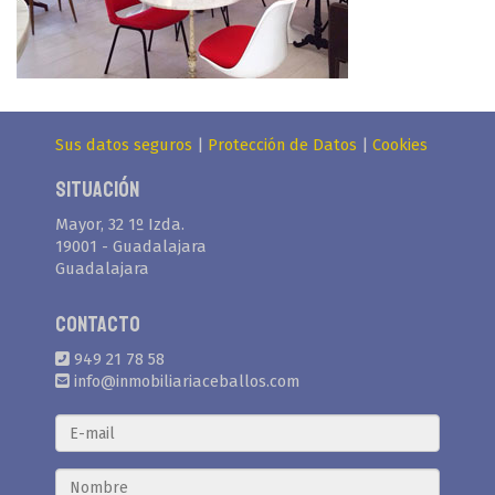
Sus datos seguros
|
Protección de Datos
|
Cookies
Situación
Mayor, 32 1º Izda.
19001 - Guadalajara
Guadalajara
Contacto
949 21 78 58
info@inmobiliariaceballos.com